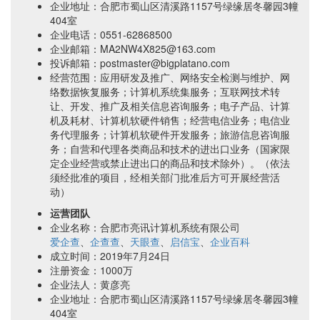
企业地址：合肥市蜀山区清溪路1157号绿缘居冬馨园3幢
404室
企业电话：0551-62868500
企业邮箱：MA2NW4X825@163.com
投诉邮箱：postmaster@bigplatano.com
经营范围：应用研发及推广、网络安全检测与维护、网
络数据恢复服务；计算机系统集服务；互联网技术转
让、开发、推广及相关信息咨询服务；电子产品、计算
机及耗材、计算机软硬件销售；经营电信业务；电信业
务代理服务；计算机软硬件开发服务；旅游信息咨询服
务；自营和代理各类商品和技术的进出口业务（国家限
定企业经营或禁止进出口的商品和技术除外）。（依法
须经批准的项目，经相关部门批准后方可开展经营活
动）
运营团队
企业名称：合肥市亮讯计算机系统有限公司
爱企查
、
企查查
、
天眼查
、
启信宝
、
企业百科
成立时间：2019年7月24日
注册资金：1000万
企业法人：黄彦亮
企业地址：合肥市蜀山区清溪路1157号绿缘居冬馨园3幢
404室