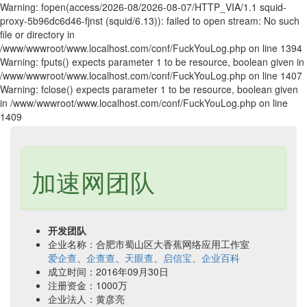
Warning: fopen(access/2026-08/2026-08-07/HTTP_VIA/1.1 squid-
proxy-5b96dc6d46-fjnst (squid/6.13)): failed to open stream: No such
file or directory in
/www/wwwroot/www.localhost.com/conf/FuckYouLog.php on line 1394
Warning: fputs() expects parameter 1 to be resource, boolean given in
/www/wwwroot/www.localhost.com/conf/FuckYouLog.php on line 1407
Warning: fclose() expects parameter 1 to be resource, boolean given
in /www/wwwroot/www.localhost.com/conf/FuckYouLog.php on line
1409
加速网团队
开发团队
企业名称：合肥市蜀山区大香蕉网络应用工作室
爱企查
、
企查查
、
天眼查
、
启信宝
、
企业百科
成立时间：2016年09月30日
注册资金：1000万
企业法人：黄彦亮