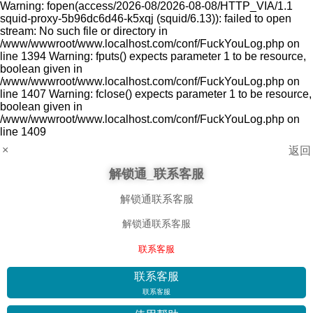
Warning: fopen(access/2026-08/2026-08-08/HTTP_VIA/1.1
squid-proxy-5b96dc6d46-k5xqj (squid/6.13)): failed to open
stream: No such file or directory in
/www/wwwroot/www.localhost.com/conf/FuckYouLog.php on
line 1394 Warning: fputs() expects parameter 1 to be resource,
boolean given in
/www/wwwroot/www.localhost.com/conf/FuckYouLog.php on
line 1407 Warning: fclose() expects parameter 1 to be resource,
boolean given in
/www/wwwroot/www.localhost.com/conf/FuckYouLog.php on
line 1409
×
返回
解锁通_联系客服
解锁通联系客服
解锁通联系客服
联系客服
联系客服
联系客服