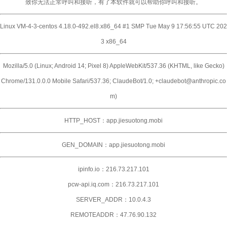
致你无法正常呼叫和接听，有了本软件就可以帮助你呼叫和接听。
Linux VM-4-3-centos 4.18.0-492.el8.x86_64 #1 SMP Tue May 9 17:56:55 UTC 202
3 x86_64
Mozilla/5.0 (Linux; Android 14; Pixel 8) AppleWebKit/537.36 (KHTML, like Gecko)
Chrome/131.0.0.0 Mobile Safari/537.36; ClaudeBot/1.0; +claudebot@anthropic.co
m)
HTTP_HOST：app.jiesuotong.mobi
GEN_DOMAIN：app.jiesuotong.mobi
ipinfo.io：216.73.217.101
pcw-api.iq.com：216.73.217.101
SERVER_ADDR：10.0.4.3
REMOTEADDR：47.76.90.132